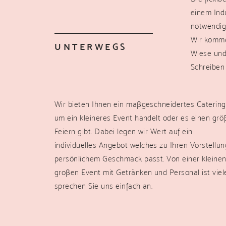
einem
Ind
notwendig
Wir komme
UNTERWEGS
Wiese und
Schreiben
Wir bieten Ihnen ein maßgeschneidertes Catering 
um ein kleineres Event handelt oder es einen gr
Feiern gibt. Dabei legen wir Wert auf ein
individuelles
Angebot
welches zu Ihren Vorstellu
persönlichem Geschmack passt. Von einer kleine
großen Event mit
Getränken
und Personal ist viel
sprechen Sie uns einfach an.