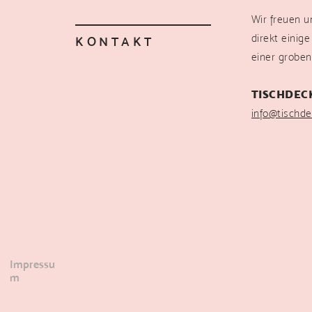
Wir freuen u
direkt einig
KONTAKT
einer groben
TISCHDEC
info@tischde
Impressu
m